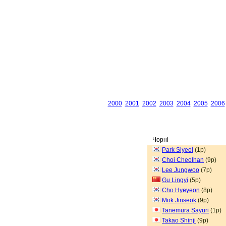
2000
2001
2002
2003
2004
2005
2006
Чорні
Park Siyeol
(1p)
Choi Cheolhan
(9p)
Lee Jungwoo
(7p)
Gu Lingyi
(5p)
Cho Hyeyeon
(8p)
Mok Jinseok
(9p)
Tanemura Sayuri
(1p)
Takao Shinji
(9p)