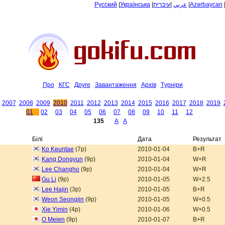
Русский
|
Українська
|
עיברית
|
عربي
|
Azərbaycan
Про
КГС
Друге
Завантаження
Архiв
Tурнiри
2007
2008
2009
2010
2011
2012
2013
2014
2015
2016
2017
2018
2019
01
02
03
04
05
06
07
08
09
10
11
12
135
A
A
Білі
Дата
Результат
Ko Keuntae
(7p)
2010-01-04
B+R
Kang Dongyun
(9p)
2010-01-04
W+R
Lee Changho
(9p)
2010-01-04
W+R
Gu Li
(9p)
2010-01-05
W+2.5
Lee Hajin
(3p)
2010-01-05
B+R
Weon Seongjin
(9p)
2010-01-05
W+0.5
Xie Yimin
(4p)
2010-01-06
W+0.5
O Meien
(9p)
2010-01-07
B+R