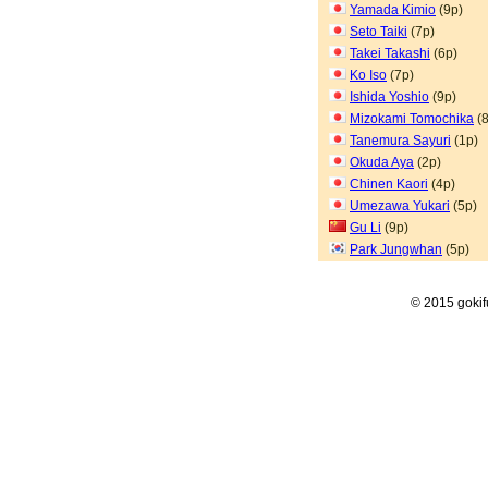
Yamada Kimio
(9p)
Seto Taiki
(7p)
Takei Takashi
(6p)
Ko Iso
(7p)
Ishida Yoshio
(9p)
Mizokami Tomochika
(8
Tanemura Sayuri
(1p)
Okuda Aya
(2p)
Chinen Kaori
(4p)
Umezawa Yukari
(5p)
Gu Li
(9p)
Park Jungwhan
(5p)
© 2015 goki