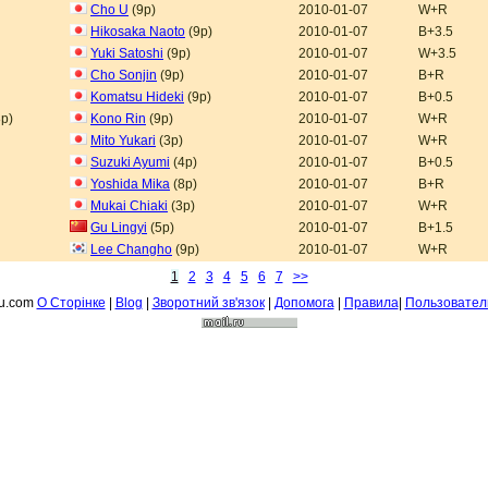
Cho U
(9p)
2010-01-07
W+R
Hikosaka Naoto
(9p)
2010-01-07
B+3.5
Yuki Satoshi
(9p)
2010-01-07
W+3.5
Cho Sonjin
(9p)
2010-01-07
B+R
Komatsu Hideki
(9p)
2010-01-07
B+0.5
p)
Kono Rin
(9p)
2010-01-07
W+R
Mito Yukari
(3p)
2010-01-07
W+R
Suzuki Ayumi
(4p)
2010-01-07
B+0.5
Yoshida Mika
(8p)
2010-01-07
B+R
Mukai Chiaki
(3p)
2010-01-07
W+R
Gu Lingyi
(5p)
2010-01-07
B+1.5
Lee Changho
(9p)
2010-01-07
W+R
1
2
3
4
5
6
7
>>
fu.com
О Сторiнке
|
Blog
|
Зворотний зв'язок
|
Допомога
|
Правила
|
Пользовател