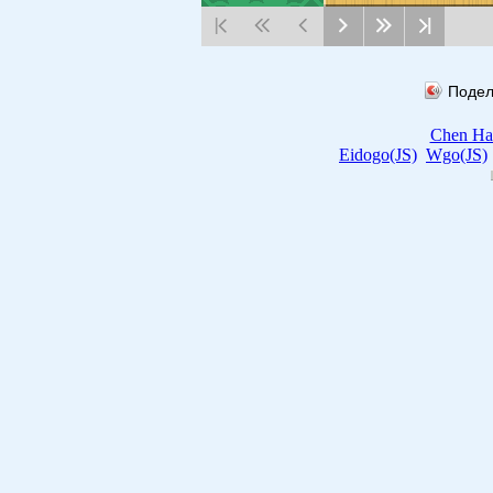
Подел
Chen Ha
Eidogo(JS)
Wgo(JS)