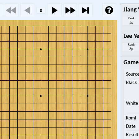
Jiang 
Rank
5p
Lee Y
Rank
8p
Game 
Sourc
Black
White
Komi
Date
Result