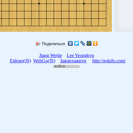
Поделиться
Jiang Weijie
Lee Yeongkyu
Eidogo(JS)
WebGo(JS)
Завантажити
http://gokifu.com/