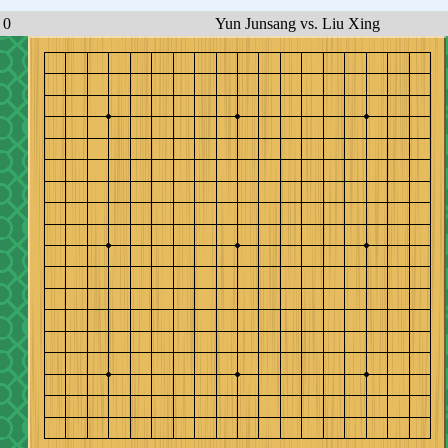
0
Yun Junsang vs. Liu Xing