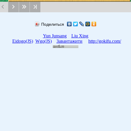
Поделиться
Yun Junsang
Liu Xing
Eidogo(JS)
Wgo(JS)
Завантажити
http://gokifu.com/