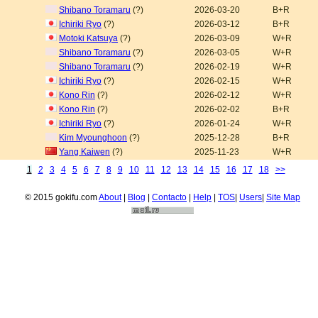
Shibano Toramaru
(?)
2026-03-20
B+R
Ichiriki Ryo
(?)
2026-03-12
B+R
Motoki Katsuya
(?)
2026-03-09
W+R
Shibano Toramaru
(?)
2026-03-05
W+R
Shibano Toramaru
(?)
2026-02-19
W+R
Ichiriki Ryo
(?)
2026-02-15
W+R
Kono Rin
(?)
2026-02-12
W+R
Kono Rin
(?)
2026-02-02
B+R
Ichiriki Ryo
(?)
2026-01-24
W+R
Kim Myounghoon
(?)
2025-12-28
B+R
Yang Kaiwen
(?)
2025-11-23
W+R
1
2
3
4
5
6
7
8
9
10
11
12
13
14
15
16
17
18
>>
© 2015 gokifu.com
About
|
Blog
|
Contacto
|
Help
|
TOS
|
Users
|
Site Map