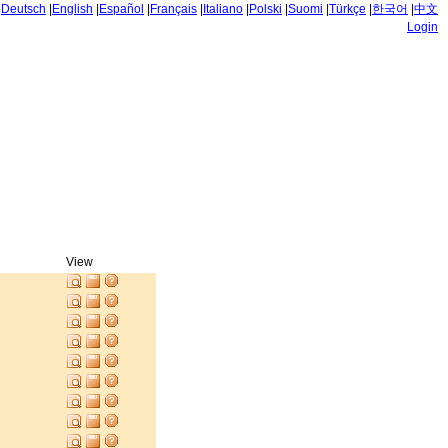
|
Deutsch
|
English
|
Español
|
Français
|
Italiano
|
Polski
|
Suomi
|
Türkçe
|
한국어
|
中文
Login
View