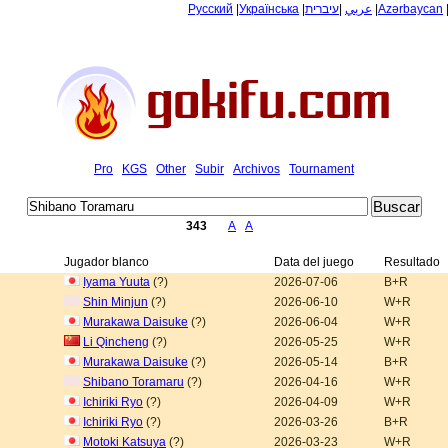
Русский
|
Українська
|
עיברית
|
عربي
|
Azərbaycan
Pro
KGS
Other
Subir
Archivos
Tournament
343
A
A
Jugador blanco
Data del juego
Resultado
Iyama Yuuta
(?)
2026-07-06
B+R
Shin Minjun
(?)
2026-06-10
W+R
Murakawa Daisuke
(?)
2026-06-04
W+R
Li Qincheng
(?)
2026-05-25
W+R
Murakawa Daisuke
(?)
2026-05-14
B+R
Shibano Toramaru
(?)
2026-04-16
W+R
Ichiriki Ryo
(?)
2026-04-09
W+R
Ichiriki Ryo
(?)
2026-03-26
B+R
Motoki Katsuya
(?)
2026-03-23
W+R