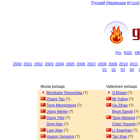
Русский
|
Українська
|
עיברית
Pro
KGS
Ot
2000
2001
2002
2003
2004
2005
2006
2007
2008
2009
2010
2011
01
02
03
04
Musta pelaaja
Valkoinen pelaaja
Mizokami Tomochika
(?)
O Rissei
(?)
Zhang Tao
(?)
Mi Yuting
(?)
Tong Mengcheng
(?)
Gu Zihao
(?)
Jiang Weijie
(?)
Byun Sangil
(?)
Dang Yifei
(?)
Tang Weixing
(?
Ding Hao
(?)
Chen Yunong
(?
Lian Xiao
(?)
Li Xuanhao
(?)
Huang Yunsong
(?)
Tan Xiao
(?)