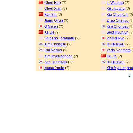
Chen Hao
(?)
Li Weiqing
(?)
Chen Xian
(?)
Xu Jiayang
(?)
Fan Yin
(?)
Xia Chenkun
(?)
Jiang Qirun
(?)
Zhao Chenyu
(?
O Meien
(?)
Kim Chongsu
(?
Ke Jie
(?)
Seol Hyunjun
(?
Shibano Toramaru
(?)
Ichiriki Ryo
(?)
Kim Chongsu
(?)
Rui Naiwei
(?)
Rui Naiwei
(?)
Yoda Norimoto
(
Kim Myounghoon
(?)
Ke Jie
(?)
Seo Nungwuk
(?)
Rui Naiwei
(?)
Iyama Yuuta
(?)
Kim Myoungho
1