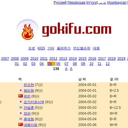
Русский
|
Українська
|
עיברית
|
عربي
|
Azərbaycan
프로
KGS
기타
올려주기
연도별순위
대회
2007
2008
2009
2010
2011
2012
2013
2014
2015
2016
2017
2018
2019
01
02
03
04
05
06
07
08
09
10
11
12
139
A
A
백
날 짜
결 과t
린즈한
(7단)
2004-05-01
B+R
왕리청
(9단)
2004-05-01
B+2.5
위빈
(9단)
2004-05-02
B+R
)
오가키유사쿠
(9단)
2004-05-02
B+R
안달훈
(5단)
2004-05-03
B+12.5
장쉬
(9단)
2004-05-03
W+R
류재형
(6단)
2004-05-04
B+R
녜웨이핑
(9단)
2004-05-06
W+R