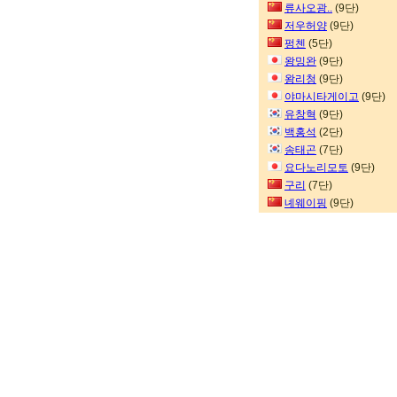
류사오광..
(9단)
저우허양
(9단)
펑첸
(5단)
왕밍완
(9단)
왕리청
(9단)
야마시타게이고
(9단)
유창혁
(9단)
백홍석
(2단)
송태곤
(7단)
요다노리모토
(9단)
구리
(7단)
녜웨이핑
(9단)