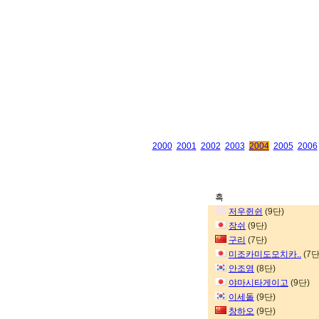
2000
2001
2002
2003
2004
2005
2006
흑
저우쥔쉰
(9단)
장쉬
(9단)
구리
(7단)
미조카미도모치카..
(7단
안조영
(8단)
야마시타게이고
(9단)
이세돌
(9단)
창하오
(9단)