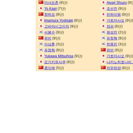
마샤오춘
(9단)
Awaji Shuzo
(9
Yo Kaei
(7단)
조선진
(9단)
창하오
(9단)
린하이펑
(9단)
Imamura Yoshiaki
(8단)
가토마사오
(9단
고바야시고이치
(9단)
장쉬
(6단)
서봉수
(9단)
원성진
(2단)
위빈
(9단)
유창혁
(9단)
이상훈
(3단)
한종진
(3단)
유창혁
(9단)
위빈
(9단)
Yukawa Mitsuhisa
(9단)
가토마사오
(9단
오가키유사쿠
(8단)
나카노히로나리.
콩지에
(5단)
저우허양
(8단)