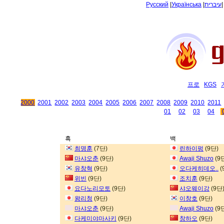
Русский
|
Українська
|
עיברית
프로
KGS
2000
2001
2002
2003
2004
2005
2006
2007
2008
2009
2010
2011
01
02
03
04
흑
백
최명훈
(7단)
린하이펑
(9단)
마샤오춘
(9단)
Awaji Shuzo
(9
유창혁
(9단)
오다케히데오..
(
위빈
(9단)
조치훈
(9단)
요다노리모토
(9단)
샤오웨이강
(9단
왕리청
(9단)
이창호
(9단)
마샤오춘
(9단)
Awaji Shuzo
(9
다케미야마사키
(9단)
창하오
(9단)