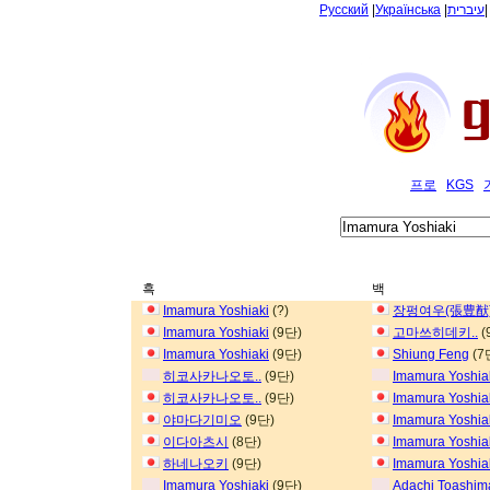
Русский
|
Українська
|
עיברית
프로
KGS
흑
백
Imamura Yoshiaki
(?)
장펑여우(張豊猷
Imamura Yoshiaki
(9단)
고마쓰히데키..
(
Imamura Yoshiaki
(9단)
Shiung Feng
(7
히코사카나오토..
(9단)
Imamura Yoshia
히코사카나오토..
(9단)
Imamura Yoshia
야마다기미오
(9단)
Imamura Yoshia
이다아츠시
(8단)
Imamura Yoshia
하네나오키
(9단)
Imamura Yoshia
Imamura Yoshiaki
(9단)
Adachi Toashim