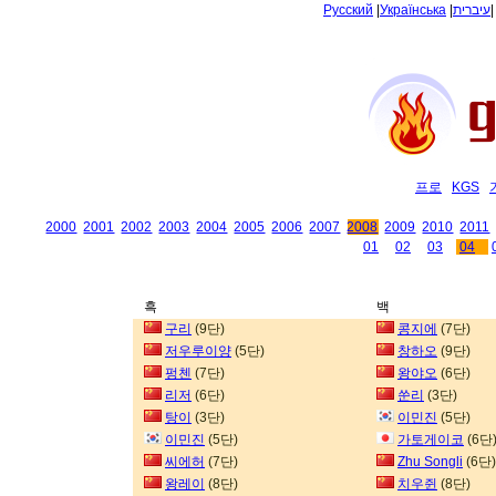
Русский
|
Українська
|
עיברית
프로
KGS
2000
2001
2002
2003
2004
2005
2006
2007
2008
2009
2010
2011
01
02
03
04
흑
백
구리
(9단)
콩지에
(7단)
저우루이양
(5단)
창하오
(9단)
펑첸
(7단)
왕야오
(6단)
리저
(6단)
쑨리
(3단)
탕이
(3단)
이민진
(5단)
이민진
(5단)
가토게이코
(6단
씨에허
(7단)
Zhu Songli
(6단)
왕레이
(8단)
치우쥔
(8단)