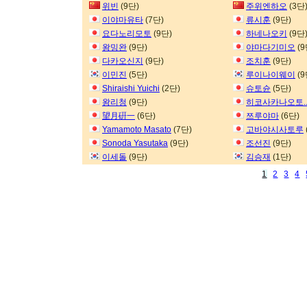
위빈
(9단)
주위엔하오
(3단
이야마유타
(7단)
류시훈
(9단)
요다노리모토
(9단)
하네나오키
(9단
왕밍완
(9단)
야마다기미오
(9
다카오신지
(9단)
조치훈
(9단)
이민진
(5단)
루이나이웨이
(9
Shiraishi Yuichi
(2단)
슈토슌
(5단)
왕리청
(9단)
히코사카나오토.
望月硏一
(6단)
쯔루야마
(6단)
Yamamoto Masato
(7단)
고바야시사토루
Sonoda Yasutaka
(9단)
조선진
(9단)
이세돌
(9단)
김승재
(1단)
1
2
3
4