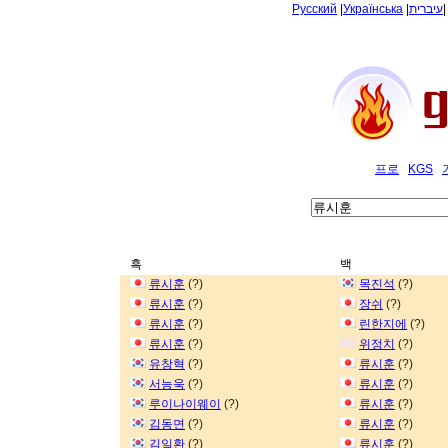
Русский
|
Українська
|
עיברית
프로
KGS
흑
백
류시훈
(?)
목진석
(?)
류시훈
(?)
장쉬
(?)
류시훈
(?)
린한지에
(?)
류시훈
(?)
위정치
(?)
유창혁
(?)
류시훈
(?)
서능욱
(?)
류시훈
(?)
루이나이웨이
(?)
류시훈
(?)
김동면
(?)
류시훈
(?)
김일환
(?)
류시훈
(?)