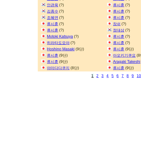
안관욱
(?)
류시훈
(?)
김종수
(?)
류시훈
(?)
조혜연
(?)
류시훈
(?)
류시훈
(?)
장쉬
(?)
류시훈
(?)
정대상
(?)
Motoki Katsuya
(?)
류시훈
(?)
히라타도모야
(?)
류시훈
(?)
Hoshino Masaki
(9단)
류시훈
(9단)
류시훈
(9단)
아오키기쿠요
(8
류시훈
(9단)
Aragaki Takeshi
야마다다쿠지
(8단)
류시훈
(9단)
1
2
3
4
5
6
7
8
9
1