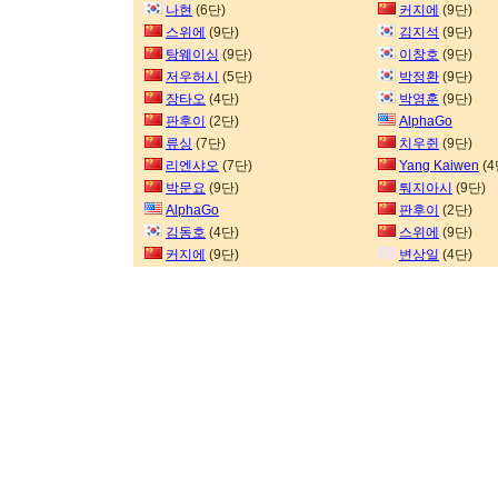
나현
(6단)
커지에
(9단)
스위에
(9단)
김지석
(9단)
탕웨이싱
(9단)
이창호
(9단)
저우허시
(5단)
박정환
(9단)
장타오
(4단)
박영훈
(9단)
판후이
(2단)
AlphaGo
류싱
(7단)
치우쥔
(9단)
리엔샤오
(7단)
Yang Kaiwen
(4
박문요
(9단)
퉈지아시
(9단)
AlphaGo
판후이
(2단)
김동호
(4단)
스위에
(9단)
커지에
(9단)
변상일
(4단)