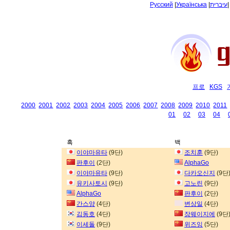
Русский
|
Українська
|
עיברית
프로
KGS
2000
2001
2002
2003
2004
2005
2006
2007
2008
2009
2010
2011
01
02
03
04
흑
백
이야마유타
(9단)
조치훈
(9단)
판후이
(2단)
AlphaGo
이야마유타
(9단)
다카오신지
(9단
유키사토시
(9단)
고노린
(9단)
AlphaGo
판후이
(2단)
간스양
(4단)
변상일
(4단)
김동호
(4단)
장웨이지에
(9단
이세돌
(9단)
위즈잉
(5단)