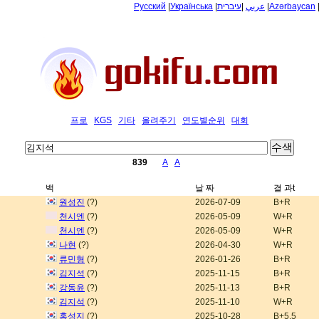
Русский
|
Українська
|
עיברית
|
عربي
|
Azərbaycan
프로
KGS
기타
올려주기
연도별순위
대회
839
A
A
백
날 짜
결 과t
원성진
(?)
2026-07-09
B+R
천시엔
(?)
2026-05-09
W+R
천시엔
(?)
2026-05-09
W+R
나현
(?)
2026-04-30
W+R
류민형
(?)
2026-01-26
B+R
김지석
(?)
2025-11-15
B+R
강동윤
(?)
2025-11-13
B+R
김지석
(?)
2025-11-10
W+R
홍성지
(?)
2025-10-28
B+5.5