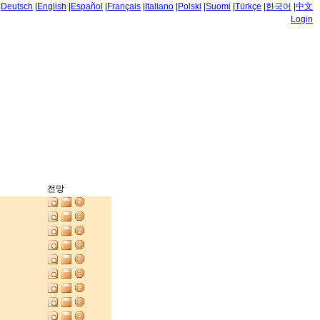
|
Deutsch
|
English
|
Español
|
Français
|
Italiano
|
Polski
|
Suomi
|
Türkçe
|
한국어
|
中文
Login
전망