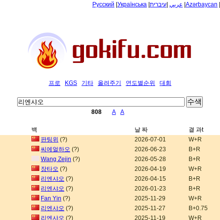
Русский
|
Українська
|
עיברית
|
عربي
|
Azərbaycan
프로
KGS
기타
올려주기
연도별순위
대회
808
A
A
백
날 짜
결 과t
판팅위
(?)
2026-07-01
W+R
씨에얼하오
(?)
2026-06-23
B+R
Wang Zejin
(?)
2026-05-28
B+R
장타오
(?)
2026-04-19
W+R
리엔샤오
(?)
2026-04-15
B+R
리엔샤오
(?)
2026-01-23
B+R
Fan Yin
(?)
2025-11-29
W+R
리엔샤오
(?)
2025-11-27
B+0.75
리엔샤오
(?)
2025-11-19
W+R