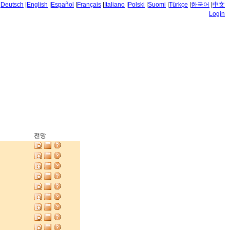
|
Deutsch
|
English
|
Español
|
Français
|
Italiano
|
Polski
|
Suomi
|
Türkçe
|
한국어
|
中文
Login
전망