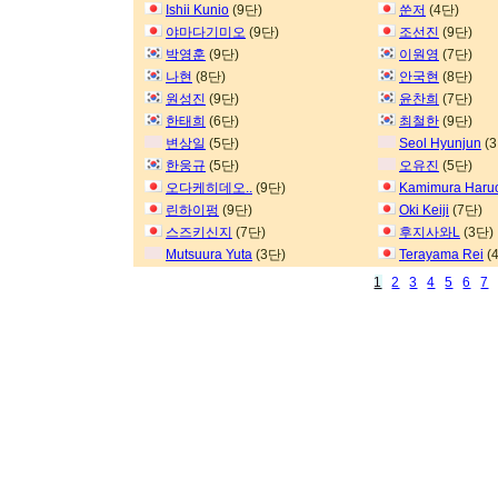
Ishii Kunio
(9단)
쑨저
(4단)
야마다기미오
(9단)
조선진
(9단)
박영훈
(9단)
이원영
(7단)
나현
(8단)
안국현
(8단)
원성진
(9단)
윤찬희
(7단)
한태희
(6단)
최철한
(9단)
변상일
(5단)
Seol Hyunjun
(3
한웅규
(5단)
오유진
(5단)
오다케히데오..
(9단)
Kamimura Haru
린하이펑
(9단)
Oki Keiji
(7단)
스즈키신지
(7단)
후지사와L
(3단)
Mutsuura Yuta
(3단)
Terayama Rei
(
1
2
3
4
5
6
7