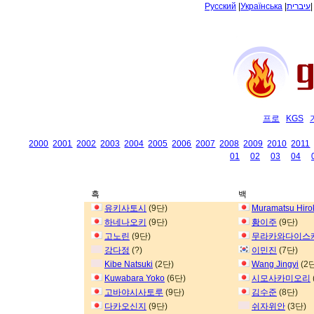
Русский
|
Українська
|
עיברית
프로
KGS
2000
2001
2002
2003
2004
2005
2006
2007
2008
2009
2010
2011
01
02
03
04
흑
백
유키사토시
(9단)
Muramatsu Hiro
하네나오키
(9단)
황이주
(9단)
고노린
(9단)
무라카와다이스
강다정
(?)
이민진
(7단)
Kibe Natsuki
(2단)
Wang Jingyi
(2
Kuwabara Yoko
(6단)
시모사카미오리
고바야시사토루
(9단)
김수준
(8단)
다카오신지
(9단)
쉬자위안
(3단)