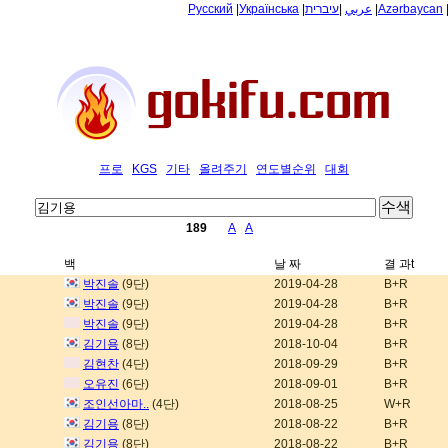
Русский
|
Українська
|
עיברית
|
عربي
|
Azərbaycan
프로
KGS
기타
올려주기
연도별순위
대회
189
A
A
백
날 짜
결 과t
박진솔
(9단)
2019-04-28
B+R
박진솔
(9단)
2019-04-28
B+R
박진솔
(9단)
2019-04-28
B+R
김기용
(8단)
2018-10-04
B+R
김현찬
(4단)
2018-09-29
B+R
오유진
(6단)
2018-09-01
B+R
조인선아마..
(4단)
2018-08-25
W+R
김기용
(8단)
2018-08-22
B+R
김기용
(8단)
2018-08-22
B+R