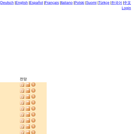
|
Deutsch
|
English
|
Español
|
Français
|
Italiano
|
Polski
|
Suomi
|
Türkçe
|
한국어
|
中文
Login
전망