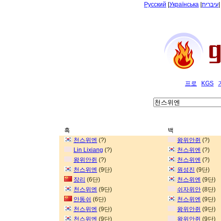
Русский
|
Українська
|
עיברית
프로
KGS
흑
백
천스위엔
(?)
왕위안쥔
(?)
Lin Lixiang
(?)
천스위엔
(?)
왕위안쥔
(?)
천스위엔
(?)
천스위엔
(9단)
원성진
(9단)
장리
(6단)
천스위엔
(9단)
천스위엔
(9단)
쉬자위안
(8단)
안동쉬
(6단)
천스위엔
(9단)
천스위엔
(9단)
왕위안쥔
(9단)
천스위엔
(9단)
왕위안쥔
(9단)