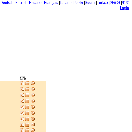
|
Deutsch
|
English
|
Español
|
Français
|
Italiano
|
Polski
|
Suomi
|
Türkçe
|
한국어
|
中文
Login
전망