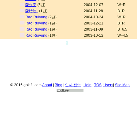
陳永安
(5단)
2004-12-07
W+R
陳時映..
(1단)
2004-11-28
B+R
Rao Ruiyong
(2단)
2004-10-24
W+R
Rao Ruiyong
(1단)
2003-12-21
B+R
Rao Ruiyong
(1단)
2003-11-09
B+6.5
Rao Ruiyong
(1단)
2003-10-12
W+4.5
1
© 2015 gokifu.com
About
|
Blog
|
안내 접속
|
Help
|
TOS
|
Users
|
Site Map