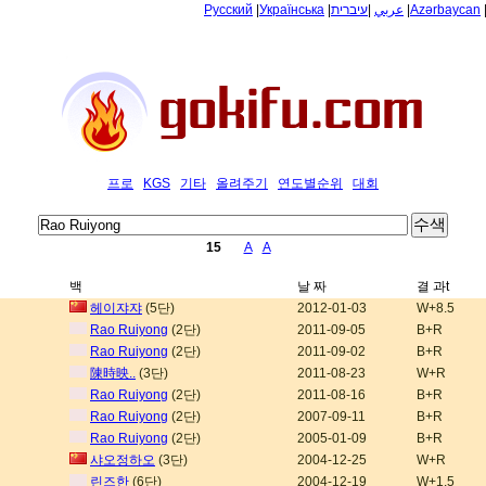
Русский
|
Українська
|
עיברית
|
عربي
|
Azərbaycan
프로
KGS
기타
올려주기
연도별순위
대회
15
A
A
백
날 짜
결 과t
헤이쟈쟈
(5단)
2012-01-03
W+8.5
Rao Ruiyong
(2단)
2011-09-05
B+R
Rao Ruiyong
(2단)
2011-09-02
B+R
陳時映..
(3단)
2011-08-23
W+R
Rao Ruiyong
(2단)
2011-08-16
B+R
Rao Ruiyong
(2단)
2007-09-11
B+R
Rao Ruiyong
(2단)
2005-01-09
B+R
샤오정하오
(3단)
2004-12-25
W+R
린즈한
(6단)
2004-12-19
W+1.5