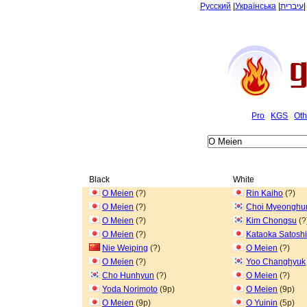
Русский
|
Українська
|
עיברית
Pro
KGS
Oth
Black
White
O Meien
(?)
Rin Kaiho
(?)
O Meien
(?)
Choi Myeonghu
O Meien
(?)
Kim Chongsu
(?
O Meien
(?)
Kataoka Satoshi
Nie Weiping
(?)
O Meien
(?)
O Meien
(?)
Yoo Changhyuk
Cho Hunhyun
(?)
O Meien
(?)
Yoda Norimoto
(9p)
O Meien
(9p)
O Meien
(9p)
O Yuinin
(5p)