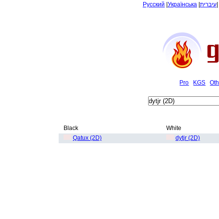
Русский
|
Українська
|
עיברית
Pro
KGS
Oth
Black
White
Qatux (2D)
dytjr (2D)