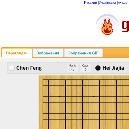
Русский
|
Українська
|
עיברית
Переглядач
Зображення
Зображення GIF
Rank
Caps
Chen Feng
Hei Jiajia
4p
0