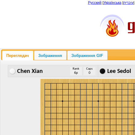
Русский
|
Українська
|
עיברית
Переглядач
Зображення
Зображення GIF
Rank
Caps
Chen Xian
Lee Sedol
6p
0