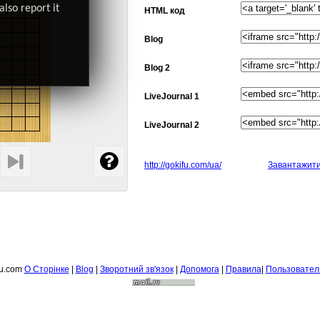
also report it
HTML код
Blog
Blog 2
LiveJournal 1
LiveJournal 2
http://gokifu.com/ua/
Завантажит
fu.com
О Сторiнке
|
Blog
|
Зворотний зв'язок
|
Допомога
|
Правила
|
Пользовател