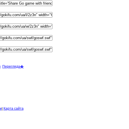
и
Перегляда�
и
|
Карта сайта