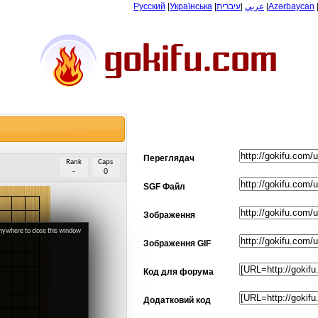
Русский
|
Українська
|
עיברית
|
عربي
|
Azərbaycan
Переглядач
Rank
Caps
-
0
SGF Файл
Зображення
anywhere to close this window
Зображення GIF
Код для форума
Додатковий код