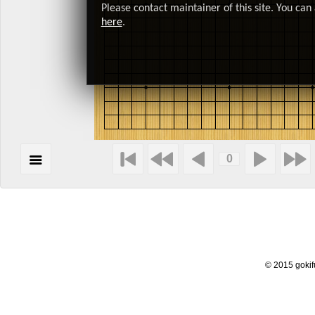
Please contact maintainer of this site. You can 
here
.
© 2015 goki