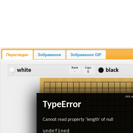
Переглядач
Зображення
Зображення GIF
Rank
Caps
white
black
-
0
click 
TypeError
Cannot read property 'length' of null
undefined