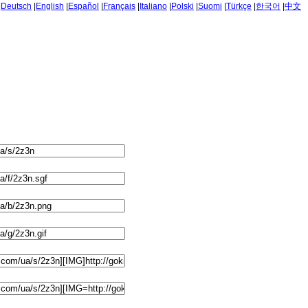
|
Deutsch
|
English
|
Español
|
Français
|
Italiano
|
Polski
|
Suomi
|
Türkçe
|
한국어
|
中文