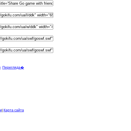
и
Перегляда�
и
|
Карта сайта