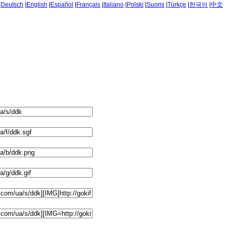
|
Deutsch
|
English
|
Español
|
Français
|
Italiano
|
Polski
|
Suomi
|
Türkçe
|
한국어
|
中文