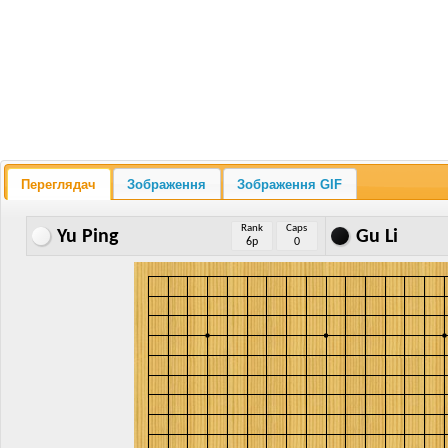
Переглядач
Зображення
Зображення GIF
Rank
Caps
Yu Ping
Gu Li
6p
0