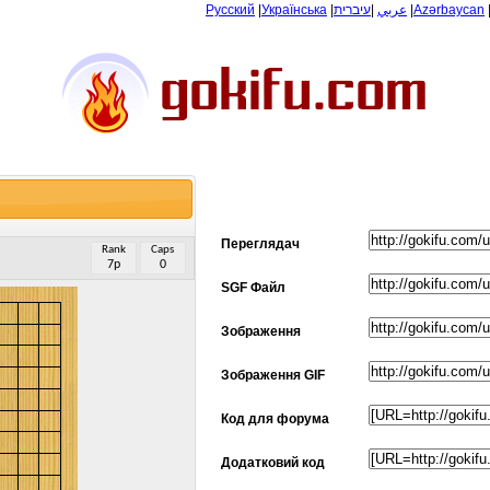
Русский
|
Українська
|
עיברית
|
عربي
|
Azərbaycan
Переглядач
Rank
Caps
7p
0
SGF Файл
Зображення
Зображення GIF
Код для форума
Додатковий код