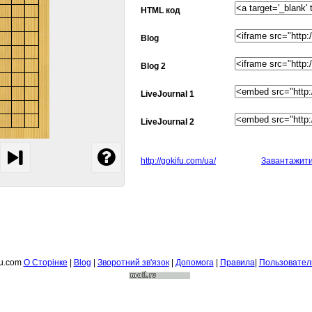
HTML код
Blog
Blog 2
LiveJournal 1
LiveJournal 2
http://gokifu.com/ua/
Завантажит
fu.com
О Сторiнке
|
Blog
|
Зворотний зв'язок
|
Допомога
|
Правила
|
Пользовател