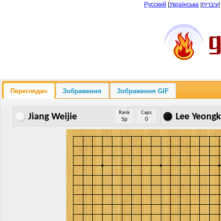
Русский
|
Українська
|
עיברית
Переглядач
Зображення
Зображення GIF
Rank
Caps
Jiang Weijie
Lee Yeong
5p
0