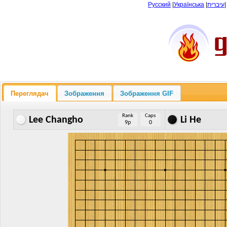
Русский
|
Українська
|
עיברית
Переглядач
Зображення
Зображення GIF
Rank
Caps
Lee Changho
Li He
9p
0