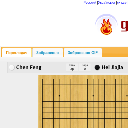
Русский
|
Українська
|
עיברית
Переглядач
Зображення
Зображення GIF
Rank
Caps
Chen Feng
Hei Jiajia
3p
0