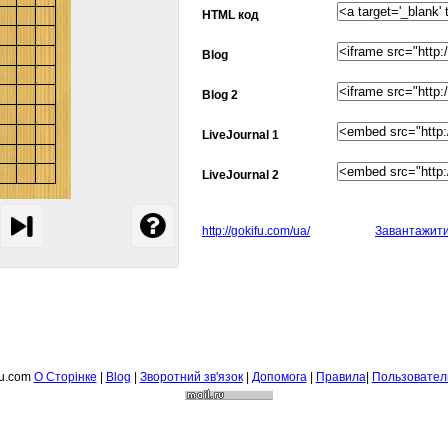
HTML код
Blog
Blog 2
LiveJournal 1
LiveJournal 2
http://gokifu.com/ua/
Завантажит
fu.com
О Сторiнке
|
Blog
|
Зворотний зв'язок
|
Допомога
|
Правила
|
Пользовател