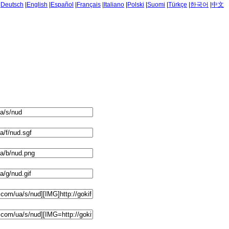
|
Deutsch
|
English
|
Español
|
Français
|
Italiano
|
Polski
|
Suomi
|
Türkçe
|
한국어
|
中文