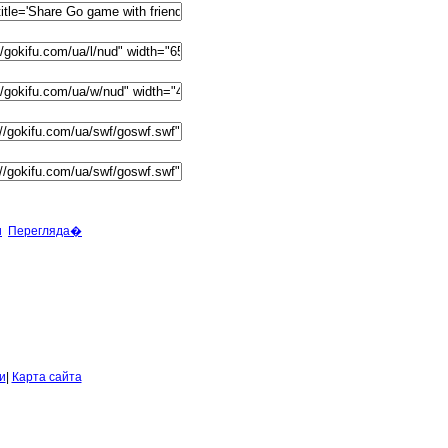
и
Перегляда�
и
|
Карта сайта