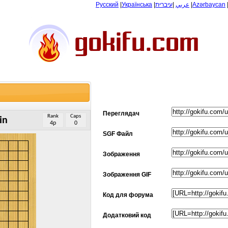
Русский
|
Українська
|
עיברית
|
عربي
|
Azərbaycan
Переглядач
Rank
Caps
in
4p
0
SGF Файл
Зображення
Зображення GIF
Код для форума
Додатковий код