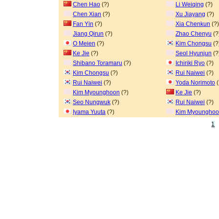
Chen Hao
(?)
Li Weiqing
(?)
Chen Xian
(?)
Xu Jiayang
(?)
Fan Yin
(?)
Xia Chenkun
(?)
Jiang Qirun
(?)
Zhao Chenyu
(?
O Meien
(?)
Kim Chongsu
(?
Ke Jie
(?)
Seol Hyunjun
(?
Shibano Toramaru
(?)
Ichiriki Ryo
(?)
Kim Chongsu
(?)
Rui Naiwei
(?)
Rui Naiwei
(?)
Yoda Norimoto
(
Kim Myounghoon
(?)
Ke Jie
(?)
Seo Nungwuk
(?)
Rui Naiwei
(?)
Iyama Yuuta
(?)
Kim Myoungho
1