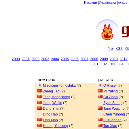
Русский
|
Українська
|
עיברית
Pro
KGS
Ot
2000
2001
2002
2003
2004
2005
2006
2007
2008
2009
2010
2011
01
02
03
04
שחקן בלבן
שחקן בשחור
Mizokami Tomochika
(?)
O Rissei
(?)
Zhang Tao
(?)
Mi Yuting
(?)
Tong Mengcheng
(?)
Gu Zihao
(?)
Jiang Weijie
(?)
Byun Sangil
(?)
Dang Yifei
(?)
Tang Weixing
(?
Ding Hao
(?)
Chen Yunong
(?
Lian Xiao
(?)
Li Xuanhao
(?)
Huang Yunsong
(?)
Tan Xiao
(?)