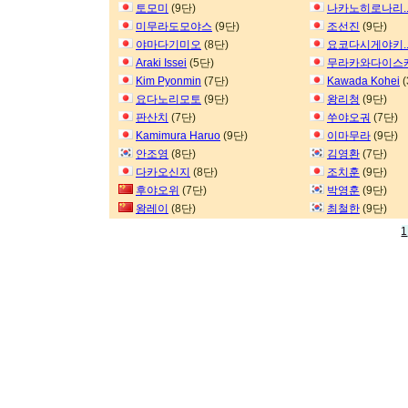
토모미
(9단)
나카노히로나리.
미무라도모야스
(9단)
조선진
(9단)
야마다기미오
(8단)
요코다시게야키.
Araki Issei
(5단)
무라카와다이스
Kim Pyonmin
(7단)
Kawada Kohei
(
요다노리모토
(9단)
왕리청
(9단)
판산치
(7단)
쑤야오궈
(7단)
Kamimura Haruo
(9단)
이마무라
(9단)
안조영
(8단)
김영환
(7단)
다카오신지
(8단)
조치훈
(9단)
후야오위
(7단)
박영훈
(9단)
왕레이
(8단)
최철한
(9단)
1