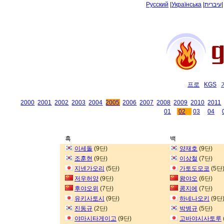
Русский
|
Українська
|
עיברית
프로
KGS
2000
2001
2002
2003
2004
2005
2006
2007
2008
2009
2010
2011
01
02
03
04
흑
백
이세돌
(9단)
양재호
(9단)
조훈현
(9단)
이상철
(7단)
지넨가오리
(5단)
가토도모코
(5단
저우허양
(9단)
왕야오
(6단)
후야오위
(7단)
콩지에
(7단)
유키사토시
(9단)
하네나오키
(9단
진동규
(2단)
박병규
(5단)
야마시타게이고
(9단)
고바야시사토루