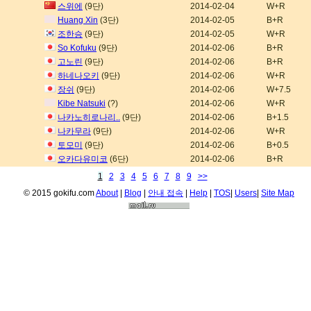
스위에
(9단)
2014-02-04
W+R
Huang Xin
(3단)
2014-02-05
B+R
조한승
(9단)
2014-02-05
W+R
So Kofuku
(9단)
2014-02-06
B+R
고노린
(9단)
2014-02-06
B+R
하네나오키
(9단)
2014-02-06
W+R
장쉬
(9단)
2014-02-06
W+7.5
Kibe Natsuki
(?)
2014-02-06
W+R
나카노히로나리..
(9단)
2014-02-06
B+1.5
나카무라
(9단)
2014-02-06
W+R
토모미
(9단)
2014-02-06
B+0.5
오카다유미코
(6단)
2014-02-06
B+R
1
2
3
4
5
6
7
8
9
>>
© 2015 gokifu.com
About
|
Blog
|
안내 접속
|
Help
|
TOS
|
Users
|
Site Map