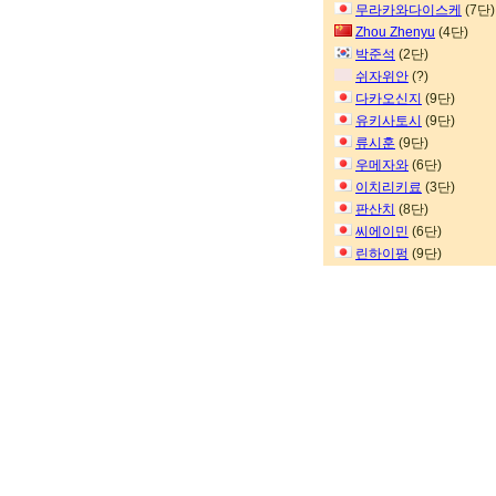
무라카와다이스케
(7단)
Zhou Zhenyu
(4단)
박준석
(2단)
쉬자위안
(?)
다카오신지
(9단)
유키사토시
(9단)
류시훈
(9단)
우메자와
(6단)
이치리키료
(3단)
판산치
(8단)
씨에이민
(6단)
린하이펑
(9단)