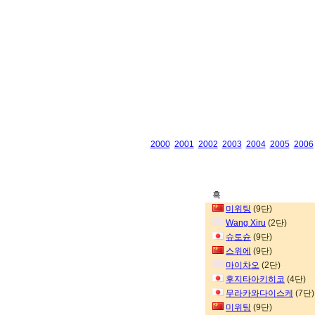
2000
2001
2002
2003
2004
2005
2006
흑
미위팅
(9단)
Wang Xiru
(2단)
슈토슌
(9단)
스위에
(9단)
마이차오
(2단)
후지타아키히코
(4단)
무라카와다이스케
(7단)
미위팅
(9단)