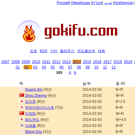
Русский
|
Українська
|
עיברית
|
عربي
|
Azərbaycan
프로
KGS
기타
올려주기
연도별순위
대회
2007
2008
2009
2010
2011
2012
2013
2014
2015
2016
2017
2018
2019
01
02
03
04
05
06
07
08
09
10
11
12
165
A
A
백
날 짜
결 과t
Huang Xin
(3단)
2014-02-02
B+R
Zhou Zhenyu
(4단)
2014-02-02
W+R
김수준
(8단)
2014-02-02
B+2.5
무라카와다이스케
(7단)
2014-02-02
B+R
미위팅
(9단)
2014-02-03
W+R
레드먼드
(8단)
2014-02-03
W+4.5
이세돌
(9단)
2014-02-03
B+R
Wang Xiru
(2단)
2014-02-04
B+R