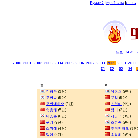
Русский
|
Українська
|
עיברית
프로
KGS
2000
2001
2002
2003
2004
2005
2006
2007
2008
2009
2010
2011
01
02
03
04
흑
백
김형우
(3단)
이창호
(9단)
조한승
(9단)
구리
(9단)
주위엔하오
(3단)
스위에
(4단)
송용혜
(5단)
탕이
(2단)
나종훈
(6단)
서능욱
(9단)
구리
(9단)
조한승
(9단)
스위에
(4단)
주위엔하오
(3단
탕이
(2단)
송용혜
(5단)