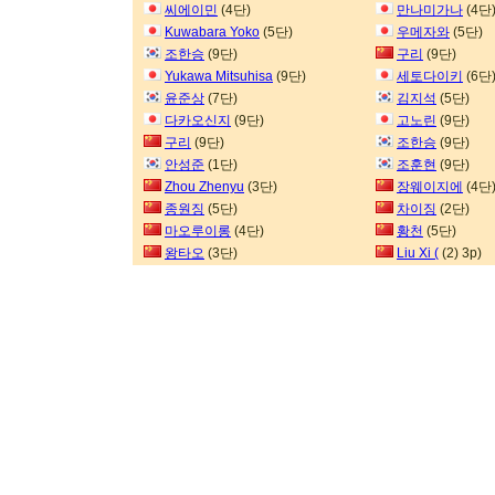
씨에이민
(4단)
만나미가나
(4단
Kuwabara Yoko
(5단)
우메자와
(5단)
조한승
(9단)
구리
(9단)
Yukawa Mitsuhisa
(9단)
세토다이키
(6단
윤준상
(7단)
김지석
(5단)
다카오신지
(9단)
고노린
(9단)
구리
(9단)
조한승
(9단)
안성준
(1단)
조훈현
(9단)
Zhou Zhenyu
(3단)
장웨이지에
(4단
종원징
(5단)
차이징
(2단)
마오루이롱
(4단)
황천
(5단)
왕타오
(3단)
Liu Xi (
(2) 3p)