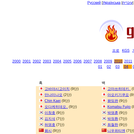
Русский
|
Українська
|
עיברית
프로
KGS
2000
2001
2002
2003
2004
2005
2006
2007
2008
2009
2010
2011
01
02
03
04
흑
백
고바야시고이치
(9단)
고마쓰히데키..
(
만나미나오
(2단)
아오키기쿠요
(8
Chin Kaei
(9단)
왕밍완
(9단)
오다케히데오..
(9단)
Komatsu Fujio
(
이창호
(9단)
박영훈
(9단)
김지석
(7단)
박정환
(7단)
허영호
(7단)
최철한
(9단)
왕시
(9단)
니우위티엔
(7단