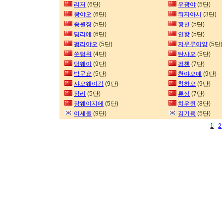
리저
(6단)
우광야
(5단)
왕야오
(6단)
퉈지아시
(3단)
종원징
(5단)
황천
(5단)
딩리에
(6단)
인항
(5단)
펑리야오
(5단)
저우루이양
(5단
쑨텅위
(4단)
탄샤오
(5단)
딩웨이
(9단)
펑첸
(7단)
박문요
(5단)
천야오예
(9단)
샤오웨이강
(9단)
창하오
(9단)
장리
(5단)
류싱
(7단)
장웨이지에
(5단)
치우쥔
(8단)
이세돌
(9단)
김기용
(5단)
1
2