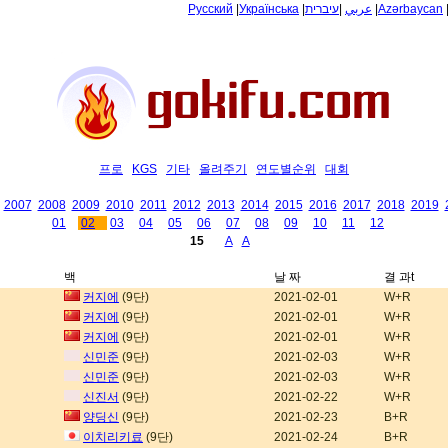
Русский
|
Українська
|
עיברית
|
عربي
|
Azərbaycan
프로
KGS
기타
올려주기
연도별순위
대회
2007
2008
2009
2010
2011
2012
2013
2014
2015
2016
2017
2018
2019
01
02
03
04
05
06
07
08
09
10
11
12
15
A
A
백
날 짜
결 과t
커지에
(9단)
2021-02-01
W+R
커지에
(9단)
2021-02-01
W+R
커지에
(9단)
2021-02-01
W+R
신민준
(9단)
2021-02-03
W+R
신민준
(9단)
2021-02-03
W+R
신진서
(9단)
2021-02-22
W+R
양딩신
(9단)
2021-02-23
B+R
이치리키료
(9단)
2021-02-24
B+R