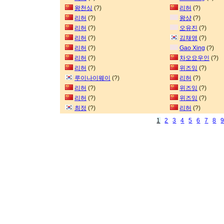
왕천싱
(?)
리허
(?)
리허
(?)
왕샹
(?)
리허
(?)
오유진
(?)
리허
(?)
김채영
(?)
리허
(?)
Gao Xing
(?)
리허
(?)
차오요우인
(?)
리허
(?)
위즈잉
(?)
루이나이웨이
(?)
리허
(?)
리허
(?)
위즈잉
(?)
리허
(?)
위즈잉
(?)
최정
(?)
리허
(?)
1
2
3
4
5
6
7
8