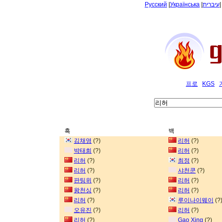
Русский
|
Українська
|
עיברית
프로
KGS
흑
백
김채영
(?)
리허
(?)
박태희
(?)
리허
(?)
리허
(?)
최정
(?)
리허
(?)
샤천쿤
(?)
판팅위
(?)
리허
(?)
왕천싱
(?)
리허
(?)
리허
(?)
루이나이웨이
(?
오유진
(?)
리허
(?)
리허
(?)
Gao Xing
(?)