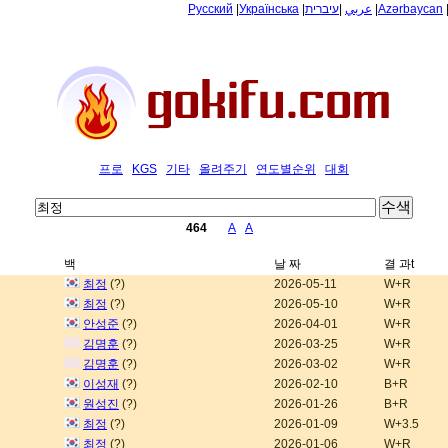
Русский
|
Українська
|
עיברית
|
عربي
|
Azərbaycan
프로
KGS
기타
올려주기
연도별순위
대회
464
A
A
백
날 짜
결 과t
최정
(?)
2026-05-11
W+R
최정
(?)
2026-05-10
W+R
안성준
(?)
2026-04-01
W+R
김명훈
(?)
2026-03-25
W+R
김명훈
(?)
2026-03-02
W+R
이성재
(?)
2026-02-10
B+R
원성진
(?)
2026-01-26
B+R
최정
(?)
2026-01-09
W+3.5
최정
(?)
2026-01-06
W+R