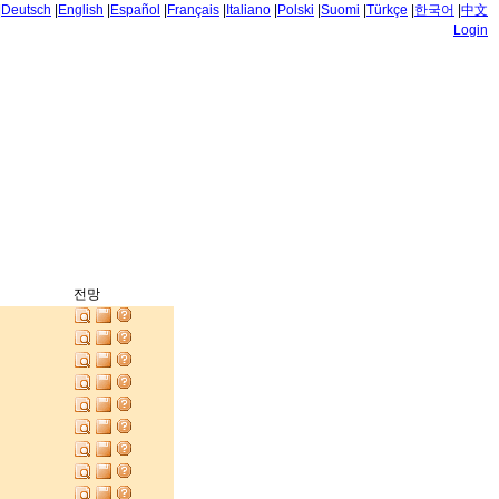
|
Deutsch
|
English
|
Español
|
Français
|
Italiano
|
Polski
|
Suomi
|
Türkçe
|
한국어
|
中文
Login
전망