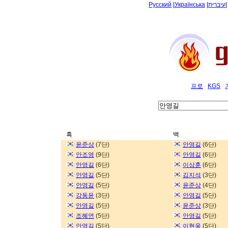
Русский
|
Українська
|
עיברית
프로
KGS
흑
백
윤준상
(7단)
안영길
(6단)
안조영
(9단)
안영길
(6단)
안영길
(6단)
이상훈
(6단)
안영길
(5단)
김지석
(3단)
안영길
(5단)
윤준상
(4단)
강동윤
(3단)
안영길
(5단)
안영길
(5단)
윤준상
(3단)
조혜연
(5단)
안영길
(5단)
안영길
(5단)
이현욱
(5단)