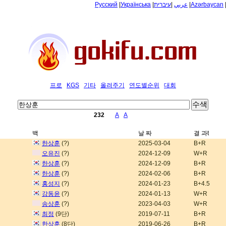
Русский
|
Українська
|
עיברית
|
عربي
|
Azərbaycan
프로
KGS
기타
올려주기
연도별순위
대회
232
A
A
백
날 짜
결 과t
한상훈
(?)
2025-03-04
B+R
오유진
(?)
2024-12-09
W+R
한상훈
(?)
2024-12-09
B+R
한상훈
(?)
2024-02-06
B+R
홍성지
(?)
2024-01-23
B+4.5
강동윤
(?)
2024-01-13
W+R
송상훈
(?)
2023-04-03
W+R
최정
(9단)
2019-07-11
B+R
한상훈
(8단)
2019-06-26
B+R