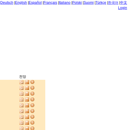
|
Deutsch
|
English
|
Español
|
Français
|
Italiano
|
Polski
|
Suomi
|
Türkçe
|
한국어
|
中文
Login
전망