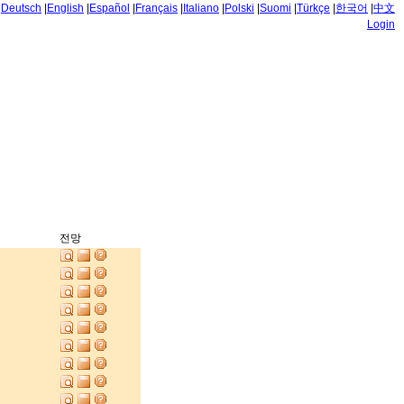
|
Deutsch
|
English
|
Español
|
Français
|
Italiano
|
Polski
|
Suomi
|
Türkçe
|
한국어
|
中文
Login
전망