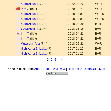
Sada Atsushi
(7단)
2022-03-22
W+R
스위에
(9단)
2020-10-27
W+R
Sada Atsushi
(3단)
2018-11-09
W+0.5
Sada Atsushi
(3단)
2018-11-09
W+0.5
Sada Atsushi
(3단)
2018-08-30
B+R
Sada Atsushi
(3단)
2018-08-19
B+R
김수준
(8단)
2018-04-22
B+R
김수준
(8단)
2018-04-22
B+R
Mutsuura Yuta
(7단)
2018-02-22
W+R
Nishiyama Shizuka
(?)
2017-11-27
B+R
Nishiyama Shizuka
(?)
2017-11-27
B+R
1
2
3
>>
© 2015 gokifu.com
About
|
Blog
|
안내 접속
|
Help
|
TOS
|
Users
|
Site Map