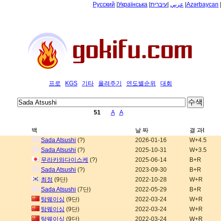
Русский
|
Українська
|
עיברית
|
عربي
|
Azərbaycan
프로
KGS
기타
올려주기
연도별순위
대회
51
A
A
백
날 짜
결 과t
Sada Atsushi
(?)
2026-01-16
W+4.5
Sada Atsushi
(?)
2025-10-31
W+3.5
무라카와다이스케
(?)
2025-06-14
B+R
Sada Atsushi
(?)
2023-09-30
B+R
최정
(9단)
2022-10-28
W+R
Sada Atsushi
(7단)
2022-05-29
B+R
탕웨이싱
(9단)
2022-03-24
W+R
탕웨이싱
(9단)
2022-03-24
W+R
탕웨이싱
(9단)
2022-03-24
W+R