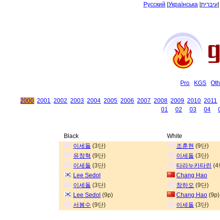
Русский
|
Українська
|
עיברית
Pro
KGS
Oth
2000
2001
2002
2003
2004
2005
2006
2007
2008
2009
2010
2011
01
02
03
04
Black
White
이세돌
(3단)
조훈현
(9단)
유창혁
(9단)
이세돌
(3단)
이세돌
(3단)
타라누카타린
(4
Lee Sedol
Chang Hao
이세돌
(3단)
창하오
(9단)
Lee Sedol
(9p)
Chang Hao
(9p)
서봉수
(9단)
이세돌
(3단)