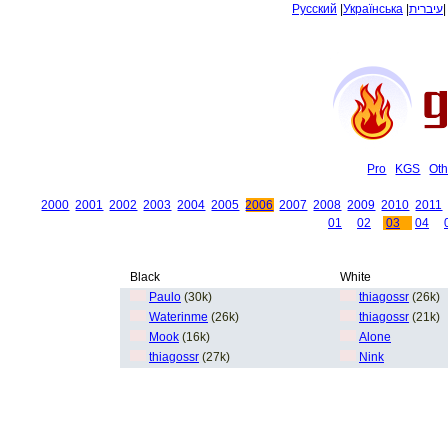
Русский
|
Українська
|
עיברית
Pro
KGS
Oth
2000
2001
2002
2003
2004
2005
2006
2007
2008
2009
2010
2011
01
02
03
04
Black
White
Paulo
(30k)
thiagossr
(26k)
Waterinme
(26k)
thiagossr
(21k)
Mook
(16k)
Alone
thiagossr
(27k)
Nink