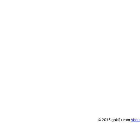
© 2015 gokifu.com
Abou