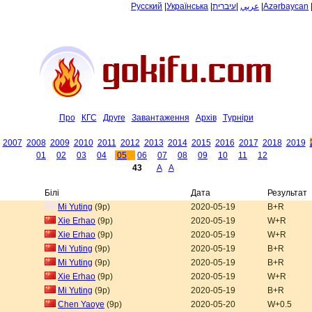
Русский
|
Українська
|
עיברית
|
عربي
|
Azərbaycan
Про
КГС
Друге
Завантаження
Архiв
Tурнiри
2007
2008
2009
2010
2011
2012
2013
2014
2015
2016
2017
2018
2019
01
02
03
04
05
06
07
08
09
10
11
12
43
A
A
Білі
Дата
Результат
Mi Yuting
(9p)
2020-05-19
B+R
Xie Erhao
(9p)
2020-05-19
W+R
Xie Erhao
(9p)
2020-05-19
W+R
Mi Yuting
(9p)
2020-05-19
B+R
Mi Yuting
(9p)
2020-05-19
B+R
Xie Erhao
(9p)
2020-05-19
W+R
Mi Yuting
(9p)
2020-05-19
B+R
Chen Yaoye
(9p)
2020-05-20
W+0.5