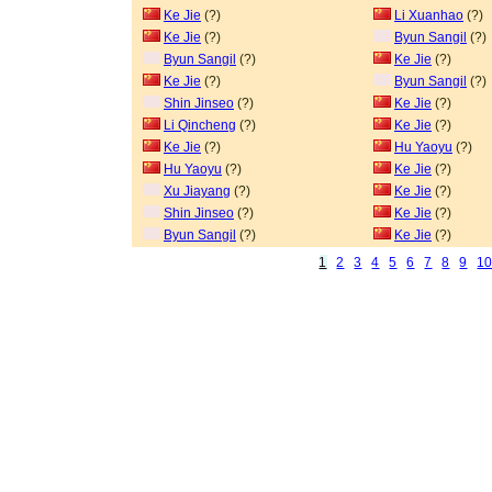
Ke Jie
(?)
Li Xuanhao
(?)
Ke Jie
(?)
Byun Sangil
(?)
Byun Sangil
(?)
Ke Jie
(?)
Ke Jie
(?)
Byun Sangil
(?)
Shin Jinseo
(?)
Ke Jie
(?)
Li Qincheng
(?)
Ke Jie
(?)
Ke Jie
(?)
Hu Yaoyu
(?)
Hu Yaoyu
(?)
Ke Jie
(?)
Xu Jiayang
(?)
Ke Jie
(?)
Shin Jinseo
(?)
Ke Jie
(?)
Byun Sangil
(?)
Ke Jie
(?)
1
2
3
4
5
6
7
8
9
1