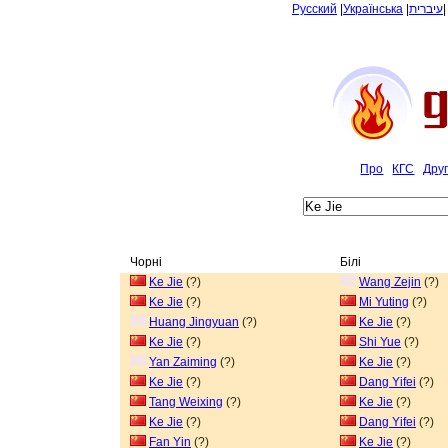
Русский
|
Українська
|
עיברית
Про
КГС
Дру
Чорні
Білі
Ke Jie
(?)
Wang Zejin
(?)
Ke Jie
(?)
Mi Yuting
(?)
Huang Jingyuan
(?)
Ke Jie
(?)
Ke Jie
(?)
Shi Yue
(?)
Yan Zaiming
(?)
Ke Jie
(?)
Ke Jie
(?)
Dang Yifei
(?)
Tang Weixing
(?)
Ke Jie
(?)
Ke Jie
(?)
Dang Yifei
(?)
Fan Yin
(?)
Ke Jie
(?)