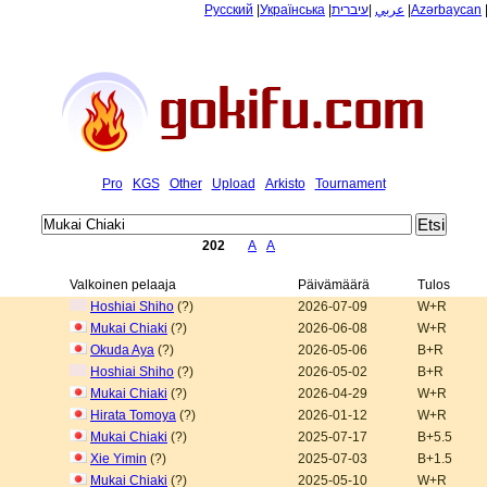
Русский
|
Українська
|
עיברית
|
عربي
|
Azərbaycan
Pro
KGS
Other
Upload
Arkisto
Tournament
202
A
A
Valkoinen pelaaja
Päivämäärä
Tulos
Hoshiai Shiho
(?)
2026-07-09
W+R
Mukai Chiaki
(?)
2026-06-08
W+R
Okuda Aya
(?)
2026-05-06
B+R
Hoshiai Shiho
(?)
2026-05-02
B+R
Mukai Chiaki
(?)
2026-04-29
W+R
Hirata Tomoya
(?)
2026-01-12
W+R
Mukai Chiaki
(?)
2025-07-17
B+5.5
Xie Yimin
(?)
2025-07-03
B+1.5
Mukai Chiaki
(?)
2025-05-10
W+R