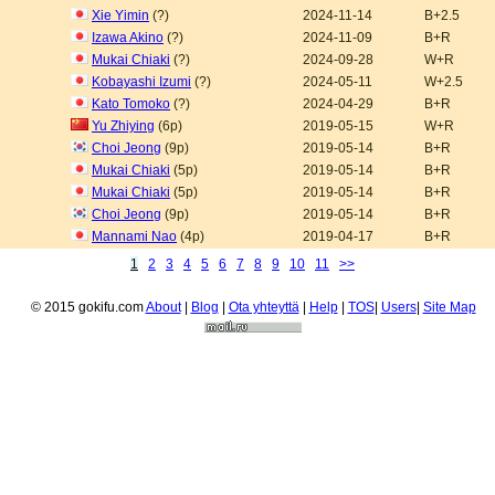
Xie Yimin
(?)
2024-11-14
B+2.5
Izawa Akino
(?)
2024-11-09
B+R
Mukai Chiaki
(?)
2024-09-28
W+R
Kobayashi Izumi
(?)
2024-05-11
W+2.5
Kato Tomoko
(?)
2024-04-29
B+R
Yu Zhiying
(6p)
2019-05-15
W+R
Choi Jeong
(9p)
2019-05-14
B+R
Mukai Chiaki
(5p)
2019-05-14
B+R
Mukai Chiaki
(5p)
2019-05-14
B+R
Choi Jeong
(9p)
2019-05-14
B+R
Mannami Nao
(4p)
2019-04-17
B+R
1
2
3
4
5
6
7
8
9
10
11
>>
© 2015 gokifu.com
About
|
Blog
|
Ota yhteyttä
|
Help
|
TOS
|
Users
|
Site Map