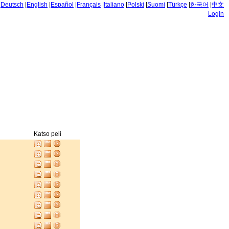
|
Deutsch
|
English
|
Español
|
Français
|
Italiano
|
Polski
|
Suomi
|
Türkçe
|
한국어
|
中文
Login
Katso peli