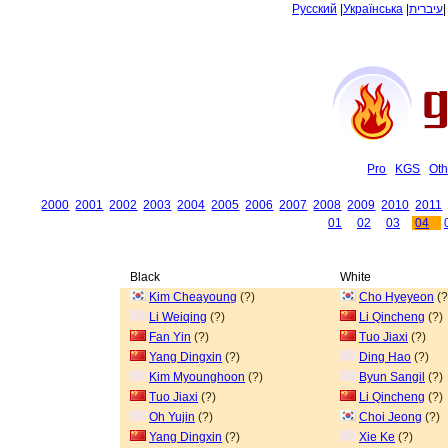
Русский
|
Українська
|
עיברית
Pro
KGS
Oth
2000
2001
2002
2003
2004
2005
2006
2007
2008
2009
2010
2011
01
02
03
04
Black
White
Kim Cheayoung
(?)
Cho Hyeyeon
(?
Li Weiqing
(?)
Li Qincheng
(?)
Fan Yin
(?)
Tuo Jiaxi
(?)
Yang Dingxin
(?)
Ding Hao
(?)
Kim Myounghoon
(?)
Byun Sangil
(?)
Tuo Jiaxi
(?)
Li Qincheng
(?)
Oh Yujin
(?)
Choi Jeong
(?)
Yang Dingxin
(?)
Xie Ke
(?)