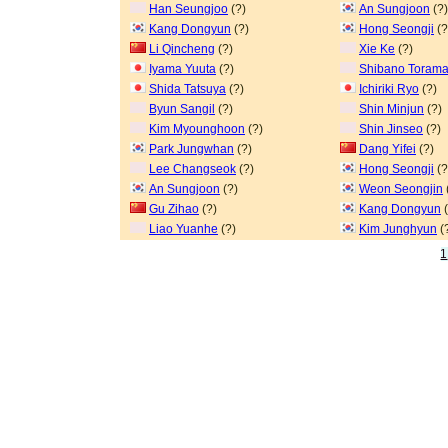
Han Seungjoo
(?)
An Sungjoon
(?)
Kang Dongyun
(?)
Hong Seongji
(?
Li Qincheng
(?)
Xie Ke
(?)
Iyama Yuuta
(?)
Shibano Torama
Shida Tatsuya
(?)
Ichiriki Ryo
(?)
Byun Sangil
(?)
Shin Minjun
(?)
Kim Myounghoon
(?)
Shin Jinseo
(?)
Park Jungwhan
(?)
Dang Yifei
(?)
Lee Changseok
(?)
Hong Seongji
(?
An Sungjoon
(?)
Weon Seongjin
Gu Zihao
(?)
Kang Dongyun
(
Liao Yuanhe
(?)
Kim Junghyun
(
1