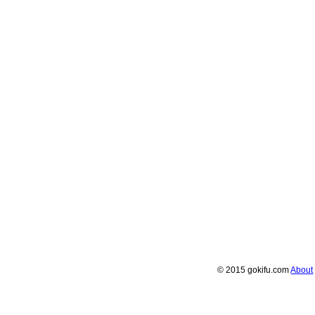
© 2015 gokifu.com
About