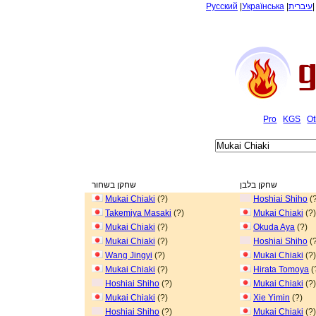
Русский
|
Українська
|
עיברית
Pro
KGS
Ot
שחקן בלבן
שחקן בשחור
Mukai Chiaki
(?)
Hoshiai Shiho
(?
Takemiya Masaki
(?)
Mukai Chiaki
(?)
Mukai Chiaki
(?)
Okuda Aya
(?)
Mukai Chiaki
(?)
Hoshiai Shiho
(?
Wang Jingyi
(?)
Mukai Chiaki
(?)
Mukai Chiaki
(?)
Hirata Tomoya
(
Hoshiai Shiho
(?)
Mukai Chiaki
(?)
Mukai Chiaki
(?)
Xie Yimin
(?)
Hoshiai Shiho
(?)
Mukai Chiaki
(?)