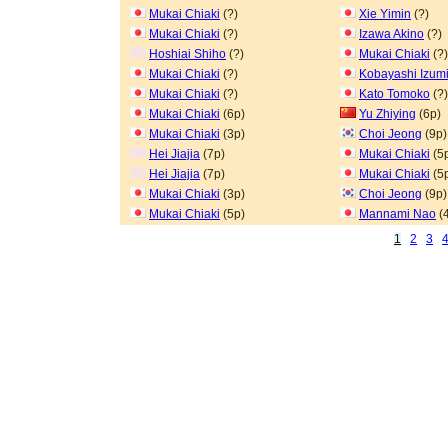
Mukai Chiaki
(?)
Xie Yimin
(?)
Mukai Chiaki
(?)
Izawa Akino
(?)
Hoshiai Shiho
(?)
Mukai Chiaki
(?)
Mukai Chiaki
(?)
Kobayashi Izum
Mukai Chiaki
(?)
Kato Tomoko
(?)
Mukai Chiaki
(6p)
Yu Zhiying
(6p)
Mukai Chiaki
(3p)
Choi Jeong
(9p)
Hei Jiajia
(7p)
Mukai Chiaki
(5
Hei Jiajia
(7p)
Mukai Chiaki
(5
Mukai Chiaki
(3p)
Choi Jeong
(9p)
Mukai Chiaki
(5p)
Mannami Nao
(
1
2
3