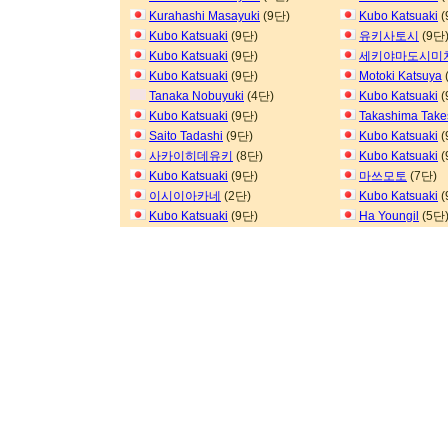
Kurahashi Masayuki
(9단)
Kubo Katsuaki
(
Kubo Katsuaki
(9단)
유키사토시
(9단
Kubo Katsuaki
(9단)
세키야마도시미
Kubo Katsuaki
(9단)
Motoki Katsuya
Tanaka Nobuyuki
(4단)
Kubo Katsuaki
(
Kubo Katsuaki
(9단)
Takashima Take
Saito Tadashi
(9단)
Kubo Katsuaki
(
사카이히데유키
(8단)
Kubo Katsuaki
(
Kubo Katsuaki
(9단)
마쓰모토
(7단)
이시이아카네
(2단)
Kubo Katsuaki
(
Kubo Katsuaki
(9단)
Ha Youngil
(5단