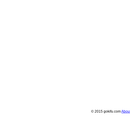
© 2015 gokifu.com
Abou