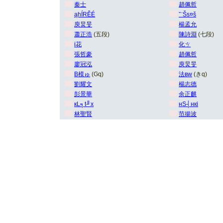
秦士
趙佩哲
ąhÍRĚÉ
ˇ¨Šs¤š
庾炅旻
楊孟允
蕭正浩
(五段)
陳詩淵
(七段)
i花
化ㄘ
張哲豪
趙佩哲
廖冠泓
庾炅旻
B模ゅ
(Gq)
法вw
(きq)
劉耀文
楊志德
彭景華
余正麒
кL╕t╜х
нS┤нкi
林聖賢
范揚波