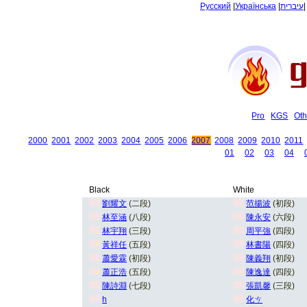
Русский
|
Українська
|
עיברית
Pro
KGS
Oth
2000
2001
2002
2003
2004
2005
2006
2007
2008
2009
2010
2011
01
02
03
04
Black
White
劉耀文
(二段)
范揚波
(初段)
林至涵
(八段)
陳永安
(六段)
林宇翔
(三段)
周平強
(四段)
黃祥任
(五段)
林書陽
(四段)
蕭愛霖
(初段)
陳義翔
(初段)
蕭正浩
(五段)
陳逸達
(四段)
陳詩淵
(七段)
張凱馨
(三段)
h
化ㄘ