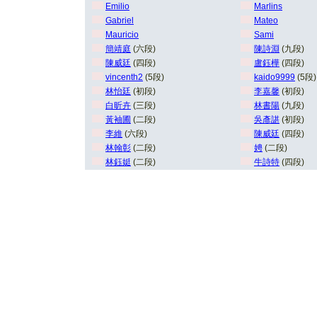
Emilio
Marlins
Gabriel
Mateo
Mauricio
Sami
簡靖庭
(六段)
陳詩淵
(九段)
陳威廷
(四段)
盧鈺樺
(四段)
vincenth2
(5段)
kaido9999
(5段)
林怡廷
(初段)
李嘉馨
(初段)
白昕卉
(三段)
林書陽
(九段)
黃袖圃
(二段)
吳彥諶
(初段)
李維
(六段)
陳威廷
(四段)
林翰彰
(二段)
娉
(二段)
林鈺娗
(二段)
牛詩特
(四段)