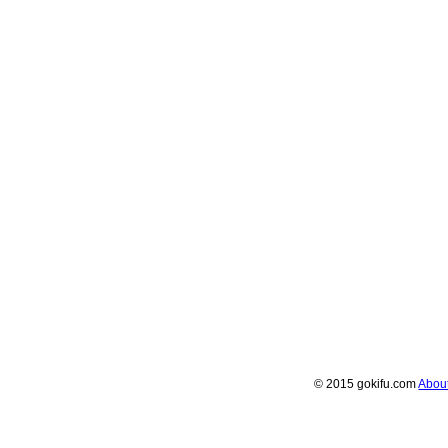
© 2015 gokifu.com
Abou