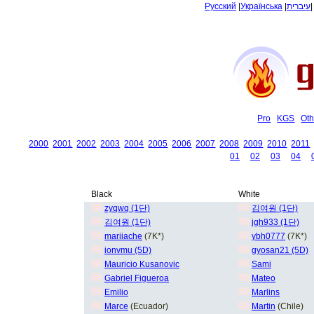
Русский
|
Українська
|
עיברית
Pro
KGS
Oth
2000
2001
2002
2003
2004
2005
2006
2007
2008
2009
2010
2011
01
02
03
04
Black
White
zyqwq (1단)
김여원 (1단)
김여원 (1단)
jgh933 (1단)
mariiache
(7K*)
ybh0777
(7K*)
ionvmu (5D)
gyosan21 (5D)
Mauricio Kusanovic
Sami
Gabriel Figueroa
Mateo
Emilio
Marlins
Marce
(Ecuador)
Martin
(Chile)